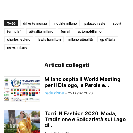
TAGS
drive to monza
notizie milano
palazzo reale
sport
formula 1
attualità milano
ferrari
automobilismo
charles leclerc
lewis hamilton
milano attualità
gp d'italia
news milano
Articoli collegati
Milano ospita il World Meeting
per il Dialogo, la Parola e...
redazione
-
22 Luglio 2026
Torri IN Fashion 2026: Moda,
Tradizione e Solidarietà sul Lago
di...