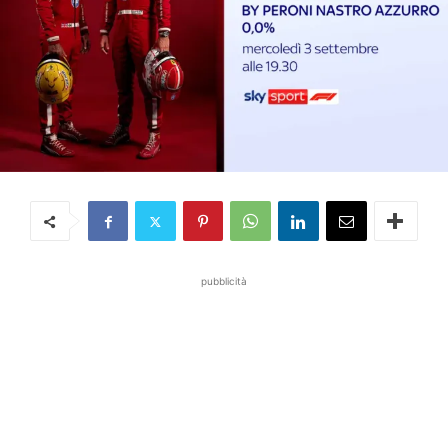
pubblicità