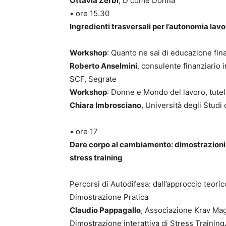
Ottavia Zerbi
, D come Donna
• ore 15.30
Ingredienti trasversali per l’autonomia lav
Workshop
: Quanto ne sai di educazione fina
Roberto Anselmini
, consulente finanziario
SCF, Segrate
Workshop
: Donne e Mondo del lavoro, tutele
Chiara Imbrosciano
, Università degli Studi
• ore 17
Dare corpo al cambiamento: dimostrazioni p
stress training
Percorsi di Autodifesa: dall’approccio teori
Dimostrazione Pratica
Claudio Pappagallo
, Associazione Krav Ma
Dimostrazione interattiva di Stress Trainin