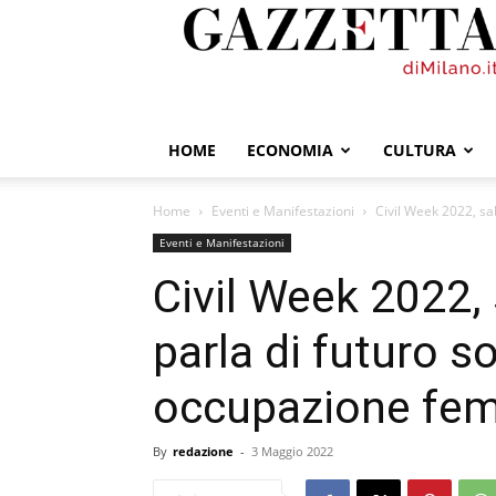
GazzettadiMilano.it
HOME
ECONOMIA
CULTURA
Home
Eventi e Manifestazioni
Civil Week 2022, sab
Eventi e Manifestazioni
Civil Week 2022,
parla di futuro s
occupazione fem
By
redazione
-
3 Maggio 2022