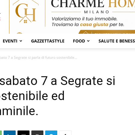
EVENTI
GAZZETTASTYLE
FOOD
SALUTE E BENES
ato 7 a Segrate si parla di futuro sostenibile...
 sabato 7 a Segrate si
ostenibile ed
minile.