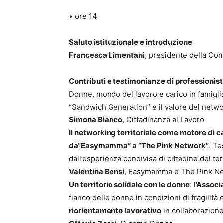
• ore 14
Saluto istituzionale e introduzione
Francesca Limentani
, presidente della Com
Contributi e testimonianze di professionisti
Donne, mondo del lavoro e carico in famiglia: t
“Sandwich Generation” e il valore del netw
Simona Bianco
, Cittadinanza al Lavoro
Il networking territoriale come motore di
da“Easymamma” a “The Pink Network”
. Te
dall’esperienza condivisa di cittadine del ter
Valentina Bensi
, Easymamma e The Pink N
Un territorio solidale con le donne
: l
’Associ
fianco delle donne in condizioni di fragilità 
riorientamento lavorativo
in collaborazion