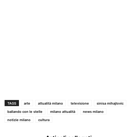
TAGS
arte
attualità milano
televisione
sinisa mihajlovic
ballando con le stelle
milano attualità
news milano
notizie milano
cultura