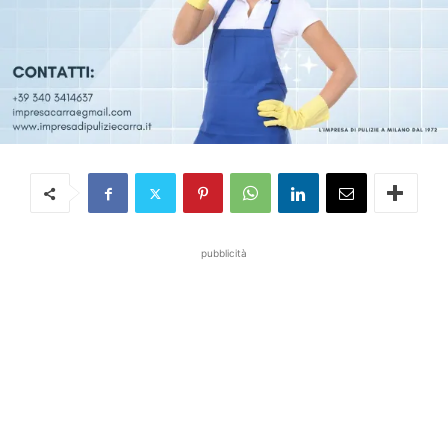
pubblicità