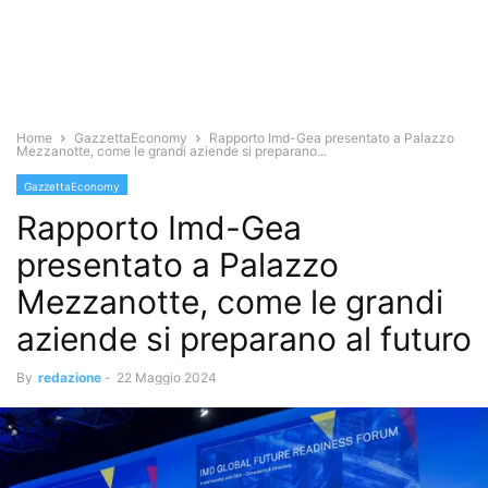
Home
GazzettaEconomy
Rapporto Imd-Gea presentato a Palazzo
Mezzanotte, come le grandi aziende si preparano...
GazzettaEconomy
Rapporto Imd-Gea
presentato a Palazzo
Mezzanotte, come le grandi
aziende si preparano al futuro
By
redazione
-
22 Maggio 2024