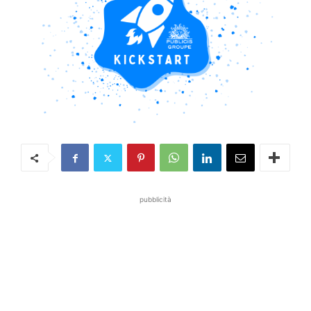
pubblicità