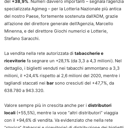
del
+38,9%
. Numeri davvero importanti – segnala l’agenzia
specializzata Agimeg – per la Lotteria Nazionale più antica
del nostro Paese, fortemente sostenuta dall’ADM, grazie
all’azione del direttore generale dell’Agenzia, Marcello
Minenna, e del direttore Giochi numerici e Lotterie,
Stefano Saracchi.
La vendita nella rete autorizzata di
tabaccherie e
ricevitorie
fa segnare un +28,1% (da 3,3 a 4,3 milioni). Nel
dettaglio, i biglietti venduti nei tabacchi ammontano a 3,3
milioni, il +24,4% rispetto ai 2,6 milioni del 2020, mentre i
tagliandi staccati nei
bar
sono cresciuti del +47,7%, da
638.780 a 943.320.
Valore sempre più in crescita anche per i
distributori
locali
(+55,5%), mentre la voce “altri distributori” viaggia
con il +94,6% di vendita. Va evidenziato che nella rete
“storica” (tabaccai e ricevitorie) di distribuzione dei biglietti