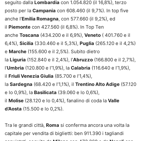
seguito dalla
Lombardia
con 1.054.820 (il 16,8%), terzo
posto per la
Campania
con 608.460 (il 9,7%). In top five
anche l’
Emilia Romagna
, con 577.660 (il 9,2%), ed
il
Piemonte
con 427.560 (il 6,8%). In Top Ten
anche
Toscana
(434.200 e il 6,9%),
Veneto
( 401.760 e il
6,4%),
Sicilia
(330.460 e il 5,3%),
Puglia
(265.120 e il 4,2%)
e
Marche
(155.600 e il 2,5%). Subito dietro
la
Liguria
(152.840 e il 2,4%), l’
Abruzzo
(166.800 e il 2,7%),
l’
Umbria
(120.800 e l’1,9%), la
Calabria
(116.640 e l’1,9%),
il
Friuli Venezia Giulia
(85.700 e l’1,4%),
la
Sardegna
(68.420 e l’1,1%), il
Trentino Alto Adige
(57.120
e lo 0,9%), la
Basilicata
(39.060 e lo 0,6%),
il
Molise
(28.120 e lo 0,4%), fanalino di coda la
Valle
d’Aosta
(15.500 e lo 0,2%).
Tra le grandi città,
Roma
si conferma ancora una volta la
capitale per vendita di biglietti: ben 911.390 i tagliandi