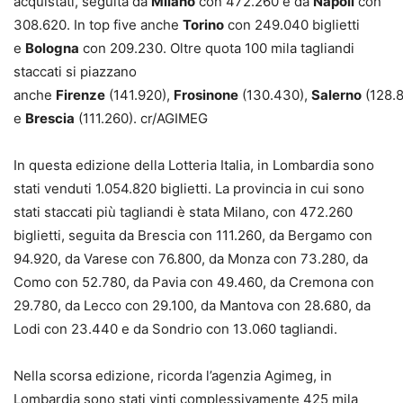
acquistati, seguita da
Milano
con 472.260 e da
Napoli
con
308.620. In top five anche
Torino
con 249.040 biglietti
e
Bologna
con 209.230. Oltre quota 100 mila tagliandi
staccati si piazzano
anche
Firenze
(141.920),
Frosinone
(130.430),
Salerno
(128.
e
Brescia
(111.260). cr/AGIMEG
In questa edizione della Lotteria Italia, in Lombardia sono
stati venduti 1.054.820 biglietti. La provincia in cui sono
stati staccati più tagliandi è stata Milano, con 472.260
biglietti, seguita da Brescia con 111.260, da Bergamo con
94.920, da Varese con 76.800, da Monza con 73.280, da
Como con 52.780, da Pavia con 49.460, da Cremona con
29.780, da Lecco con 29.100, da Mantova con 28.680, da
Lodi con 23.440 e da Sondrio con 13.060 tagliandi.
Nella scorsa edizione, ricorda l’agenzia Agimeg, in
Lombardia sono stati vinti complessivamente 425 mila