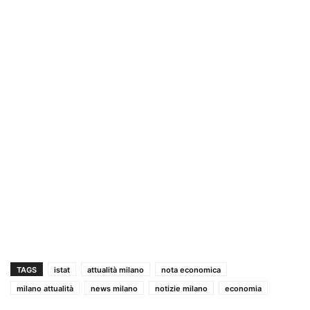
TAGS
istat
attualità milano
nota economica
milano attualità
news milano
notizie milano
economia