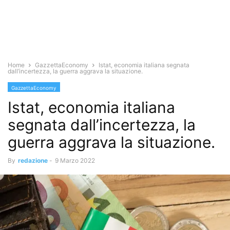
Home
GazzettaEconomy
Istat, economia italiana segnata
dall’incertezza, la guerra aggrava la situazione.
GazzettaEconomy
Istat, economia italiana
segnata dall’incertezza, la
guerra aggrava la situazione.
By
redazione
-
9 Marzo 2022