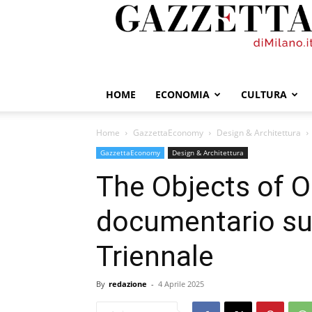
GazzettadiMilano.it
HOME
ECONOMIA
CULTURA
Home
GazzettaEconomy
Design & Architettura
GazzettaEconomy
Design & Architettura
The Objects of Ou
documentario su
Triennale
By
redazione
-
4 Aprile 2025