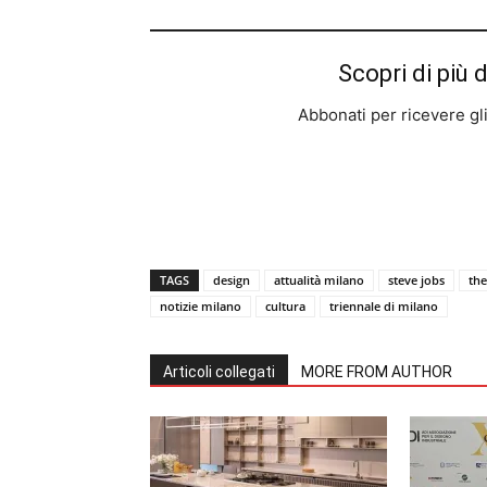
Scopri di più 
Abbonati per ricevere gli u
TAGS
design
attualità milano
steve jobs
the
notizie milano
cultura
triennale di milano
Articoli collegati
MORE FROM AUTHOR