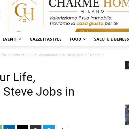
EVENTI
GAZZETTASTYLE
FOOD
SALUTE E BENES
The Objects of Our Life, documentario su Steve Jobs in Triennale
r Life,
 Steve Jobs in