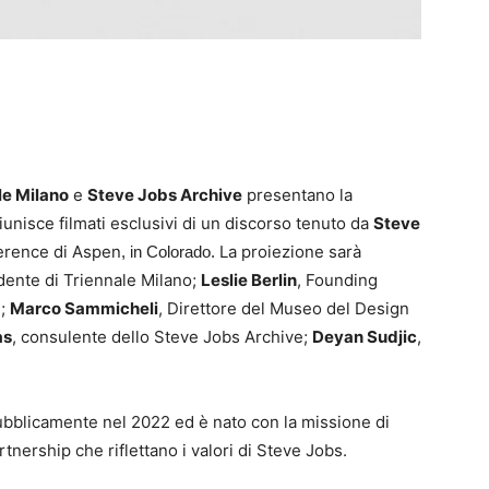
le Milano
e
Steve Jobs Archive
presentano la
riunisce filmati esclusivi di un discorso tenuto da
Steve
ference di Aspen
La proiezione sarà
, in Colorado.
idente di Triennale Milano;
Leslie Berlin
, Founding
e;
Marco Sammicheli
, Direttore del Museo del Design
as
, consulente dello Steve Jobs Archive;
Deyan Sudjic
,
ubblicamente nel 2022 ed è nato con la missione di
artnership che riflettano i valori di Steve Jobs.