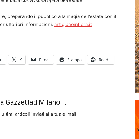
ne e dalla convivialità tipica dell’estate.”
e, preparando il pubblico alla magia dell’estate con il
Per ulteriori informazioni:
artigianoinfiera.it
In
X
E-mail
Stampa
Reddit
da GazzettadiMilano.it
ltimi articoli inviati alla tua e-mail.