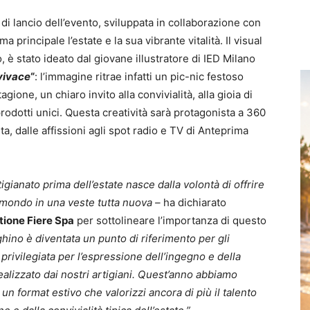
di lancio dell’evento, sviluppata in collaborazione con
 principale l’estate e la sua vibrante vitalità. Il visual
, è stato ideato dal giovane illustratore di IED Milano
vivace
“
: l’immagine ritrae infatti un pic-nic festoso
gione, un chiaro invito alla convivialità, alla gioia di
prodotti unici. Questa creatività sarà protagonista a 360
rta, dalle affissioni agli spot radio e TV di Anteprima
igianato prima dell’estate nasce dalla volontà di offrire
mondo in una veste tutta nuova –
ha dichiarato
stione Fiere Spa
per sottolineare l’importanza di questo
hino è diventata un punto di riferimento per gli
 privilegiata per l’espressione dell’ingegno e della
lizzato dai nostri artigiani. Quest’anno abbiamo
n format estivo che valorizzi ancora di più il talento