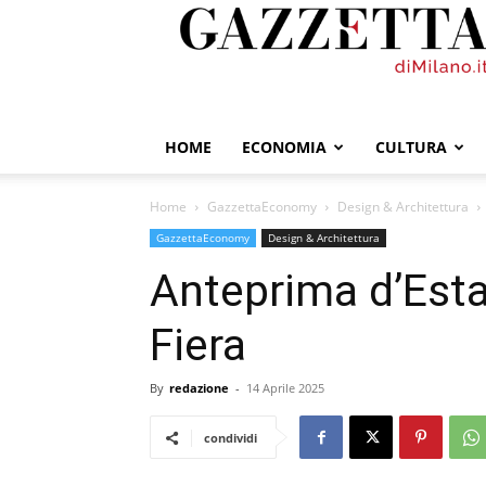
GazzettadiMilano.it
HOME
ECONOMIA
CULTURA
Home
GazzettaEconomy
Design & Architettura
GazzettaEconomy
Design & Architettura
Anteprima d’Esta
Fiera
By
redazione
-
14 Aprile 2025
condividi