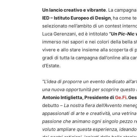
Un lancio creativo e vibrante
. La campagna 
IED – Istituto Europeo di Design
,
ha come tema
selezionato nell’ambito di un contest interno
Luca Gerenzani, ed è intitolato
“
Un Pic-Nic 
immerso nei sapori e nei colori della bella sta
vivere e allo stare insieme alla scoperta di 
gradi di tutta la campagna dall’online alla ca
d’Estate.
“L’idea di proporre un evento dedicato all’art
una nuova opportunità per scoprire questo 
Antonio Intiglietta, Presidente di
Ge.Fi
. Ge
debutto –
La nostra fiera dell’Avvento meneg
appassionati di arte e creatività, una vetrina
passione che animano ogni singolo pezzo rea
voluto ampliare questa esperienza, ideando u