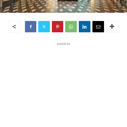
pubblicità