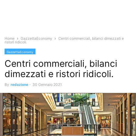
Home
GazzettaEconomy
Centri commerciali, bilanci dimezzati e
ristori ridicoli.
GazzettaEconomy
Centri commerciali, bilanci
dimezzati e ristori ridicoli.
By
redazione
-
30 Gennaio 2021