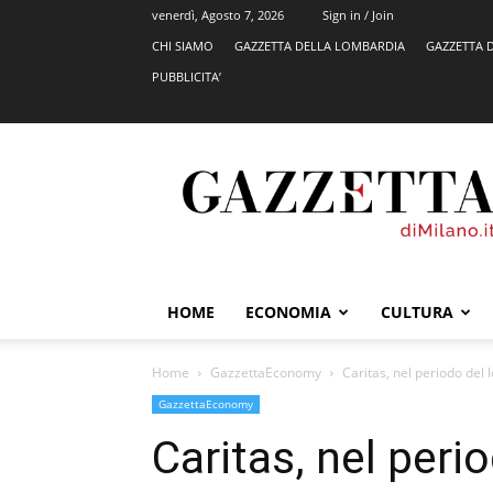
venerdì, Agosto 7, 2026
Sign in / Join
CHI SIAMO
GAZZETTA DELLA LOMBARDIA
GAZZETTA 
PUBBLICITA’
GazzettadiMilano.it
HOME
ECONOMIA
CULTURA
Home
GazzettaEconomy
Caritas, nel periodo del
GazzettaEconomy
Caritas, nel per