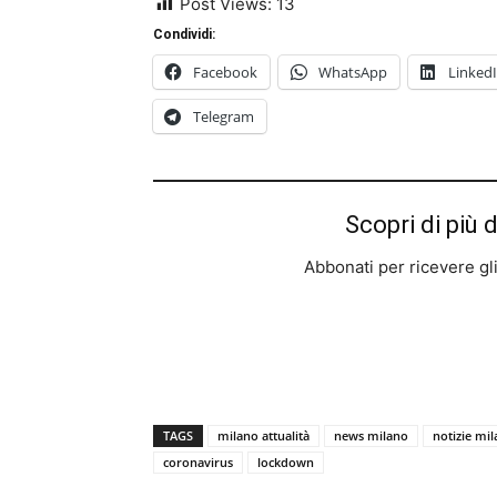
Post Views:
13
Condividi:
Facebook
WhatsApp
Linked
Telegram
Scopri di più 
Abbonati per ricevere gli u
TAGS
milano attualità
news milano
notizie mi
coronavirus
lockdown