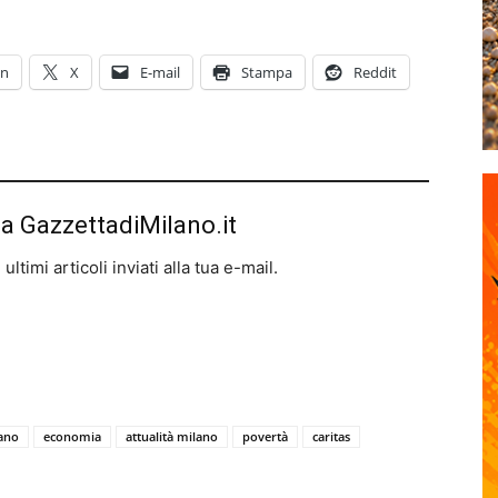
In
X
E-mail
Stampa
Reddit
da GazzettadiMilano.it
ltimi articoli inviati alla tua e-mail.
lano
economia
attualità milano
povertà
caritas