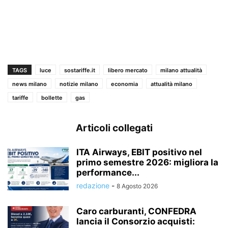
TAGS
luce
sostariffe.it
libero mercato
milano attualità
news milano
notizie milano
economia
attualità milano
tariffe
bollette
gas
Articoli collegati
ITA Airways, EBIT positivo nel
primo semestre 2026: migliora la
performance...
redazione
-
8 Agosto 2026
Caro carburanti, CONFEDRA
lancia il Consorzio acquisti: