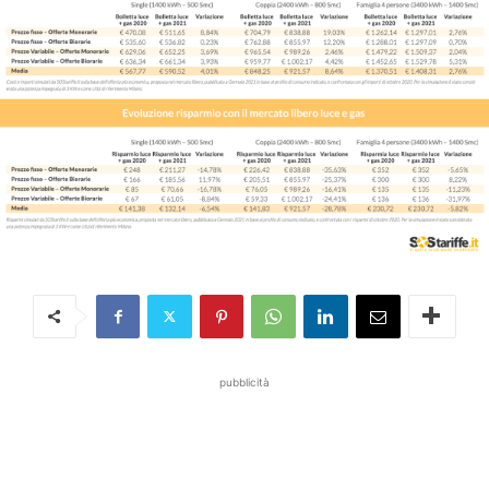
pubblicità