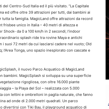
del Centro-Sud Italia ed il più visitato. “La Capitale
 ed offre oltre 39 attrazioni per tutti, dai bambini ai
r tutta la famiglia. MagicLand offre attrazioni da record
 frisbee unico in Italia – 40 metri di altezza e
er Shock- da 0 a 100 km/h in 2 secondi; l’indoor
raordinario splash ride tra rovine Maya e antichi
con i suoi 72 metri da cui lasciarsi cadere nel vuoto; Old
q; l’Area Tonga, uno spazio inesplorato con cascate e
gicSplash, il nuovo Parco Acquatico di MagicLand
con bambini. MagicSplash si sviluppa su una superficie
vegetazione rigogliosa, con oltre 16.000 piante
piaggia – la Playa del Sol – realizzata con 5.000
a con lettini e ombrelloni in paglia naturale, che fanno
ina ad onde di 2.000 metri quadrati. Un parco
divertirsi con Tiki Bay, il playground acquatico di