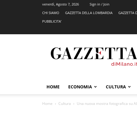
venerdì, Agosto 7, 2026
Sign in / Join
CHI SIAMO
GAZZETTA DELLA LOMBARDIA
GAZZETTA 
PUBBLICITA’
GazzettadiMilano.it
HOME
ECONOMIA
CULTURA
Home
Cultura
Una nuova mostra fotografica su Al