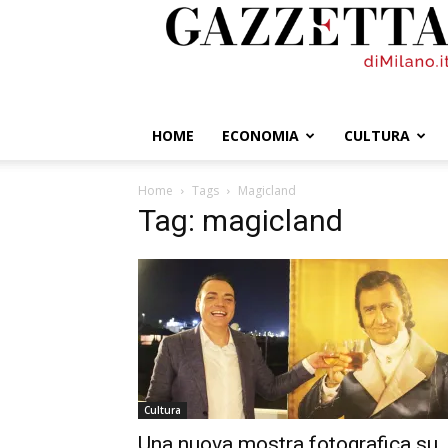
GazzettadiMilano.it
HOME
ECONOMIA
CULTURA
Home
Tags
Magicland
Tag: magicland
Cultura
Una nuova mostra fotografica su