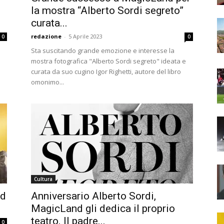
la mostra “Alberto Sordi segreto”
curata...
redazione
-
5 Aprile 2023
0
0
Sta suscitando grande emozione e interesse la
mostra fotografica "Alberto Sordi segreto" ideata e
curata da suo cugino Igor Righetti, autore del libro
omonimo...
Cultura
nd
Anniversario Alberto Sordi,
MagicLand gli dedica il proprio
teatro. Il padre...
0