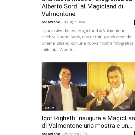
Alberto Sordi al Magicland di
Valmontone
redazione
-
9 Luglio 2024
Il parco divertimenti MagicLand di Valmontone
celebra Alberto Sordi, uno dei più grandi attori del
cinema italiano, con una nuova mostra fotografica
intitolata "Alberto...
Cultura
Igor Righetti inaugura a MagicLa
di Valmontone una mostra e un...
redazione
-
28 Marzo 2023