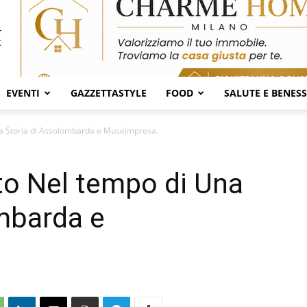
EVENTI
GAZZETTASTYLE
FOOD
SALUTE E BENES
a Storia di Assolombarda e Museimpresa.
to Nel tempo di Una
mbarda e