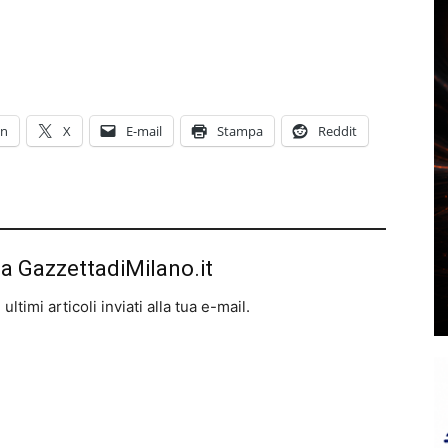
In
X
E-mail
Stampa
Reddit
da GazzettadiMilano.it
ltimi articoli inviati alla tua e-mail.