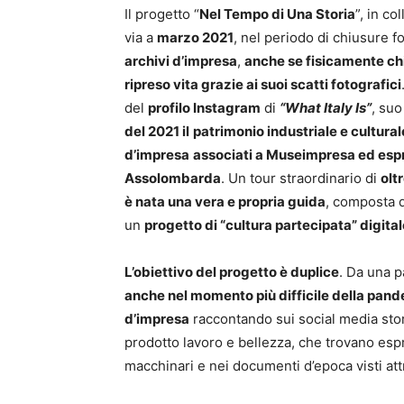
Il progetto “
Nel Tempo di Una Storia
”, in c
via a
marzo 2021
, nel periodo di chiusure 
archivi d’impresa
,
anche se
fisicamente ch
ripreso vita grazie ai suoi scatti fotografici
del
profilo Instagram
di
“What Italy Is”
, suo
del 2021 il
patrimonio industriale e cultura
d’impresa
associati a Museimpresa ed esp
Assolombarda
. Un tour straordinario di
olt
è nata una vera e propria guida
, composta d
un
progetto di “cultura partecipata” digital
L’obiettivo del progetto è duplice
. Da una p
anche nel momento più difficile della pan
d’impresa
raccontando sui social media stor
prodotto lavoro e bellezza, che trovano espre
macchinari e nei documenti d’epoca visti att