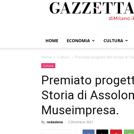
GazzettadiMilano.it
HOME
ECONOMIA
CULTURA
Home
Cultura
Premiato progetto Nel tempo di Un
Cultura
Premiato proget
Storia di Assolo
Museimpresa.
By
redazione
-
3 Dicembre 2021