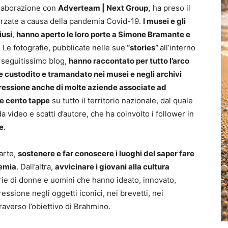
ollaborazione con
Adverteam | Next Group,
ha preso il
forzate a causa della pandemia Covid-19.
I musei e gli
iusi
,
hanno aperto le loro porte a Simone Bramante e
. Le fotografie, pubblicate nelle sue
“stories”
all’interno
 seguitissimo blog,
hanno raccontato per tutto l’arco
le custodito e tramandato nei musei e negli archivi
ressione anche di molte aziende associate ad
re cento tappe
su tutto il territorio nazionale, dal quale
a video e scatti d’autore, che ha coinvolto i follower in
e
.
arte,
sostenere e far conoscere i luoghi del saper fare
demia
. Dall’altra,
avvicinare i giovani alla cultura
ie di donne e uomini che hanno ideato, innovato,
ssione negli oggetti iconici, nei brevetti, nei
raverso l’obiettivo di Brahmino.