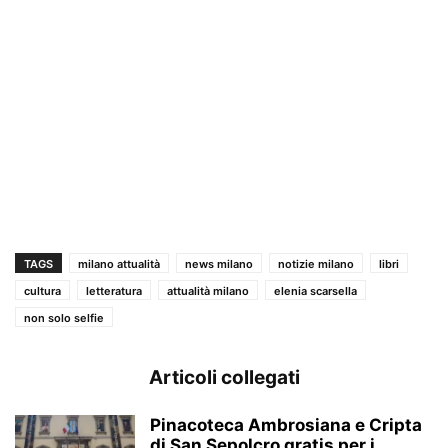
TAGS
milano attualità
news milano
notizie milano
libri
cultura
letteratura
attualità milano
elenia scarsella
non solo selfie
Articoli collegati
Pinacoteca Ambrosiana e Cripta
di San Sepolcro gratis per i