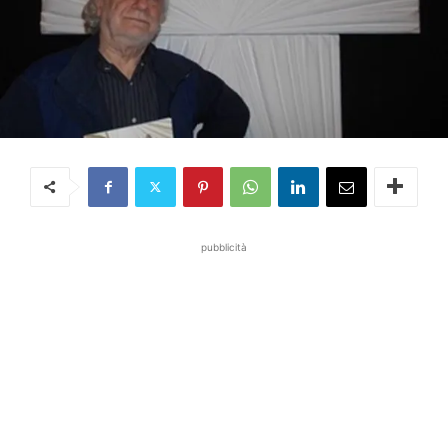
pubblicità