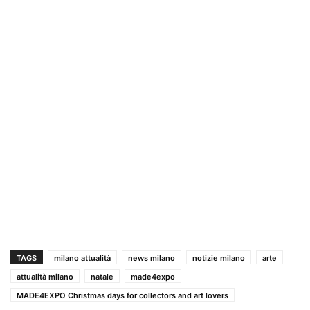
TAGS
milano attualità
news milano
notizie milano
arte
attualità milano
natale
made4expo
MADE4EXPO Christmas days for collectors and art lovers