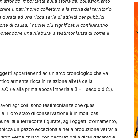
 un affondo importante sulla storia del collezionismo
ire il patrimonio collettivo e la storia del territorio.
urata ed una ricca serie di attività per pubblici
ne di causa, i nuclei più significativi confluiranno
nendone una rilettura, a testimonianza di come il
oggetti appartenenti ad un arco cronologico che va
rticolarmente ricca in relazione all’età della
a.C.) e alla prima epoca imperiale (I – II secolo d.C.).
lavori agricoli, sono testimonianze che quasi
i
e il loro stato di conservazione è in molti casi
une, alle terrecotte figurate, agli oggetti d’ornamento,
sti spicca un pezzo eccezionale nella produzione vetraria
etro verde chiaro, con decorazioni a girali d’acanto e