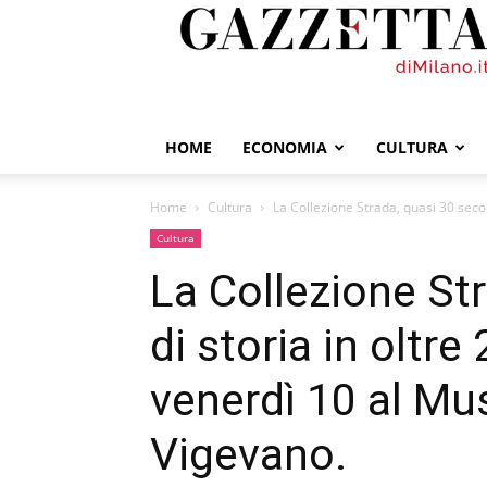
GazzettadiMilano.it
HOME
ECONOMIA
CULTURA
Home
Cultura
La Collezione Strada, quasi 30 secoli 
Cultura
La Collezione Str
di storia in oltre
venerdì 10 al Mu
Vigevano.