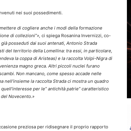
rinvenuti nei suoi possedimenti.
rmettere di cogliere anche i modi della formazione
ione di collezioni”»,
ci spiega Rosanina Invernizzi, co-
 già posseduti dai suoi antenati, Antonio Strada
ti del territorio della Lomellina: tra essi, in particolare,
ndeva la coppa di Aristeas) e la raccolta Volpi-Nigra di
venienza magno greca. Altri piccoli nuclei furano
i o scambi. Non mancano, come spesso accade nelle
, ma nell’insieme la raccolta Strada ci mostra un quadro
o quell’interesse per le” antichità patrie” caratteristico
zi del Novecento.»
ccasione preziosa per ridisegnare il proprio rapporto