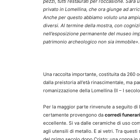
pezzi, tutti restaurati per l’occasione. Sarà
privato in Lomellina, che ora giunge ad arricch
Anche per questo abbiamo voluto una ampia d
diversi. Al termine della mostra, con cognizio
nell’esposizione permanente del museo impo
patrimonio archeologico non sia immobile»
.
Una raccolta importante, costituita da 260 
dalla preistoria all’età rinascimentale, ma pa
romanizzazione della Lomellina (II – I secolo 
Per la maggior parte rinvenute a seguito di 
certamente provengono da
corredi funerar
eccellente. Si va dalle ceramiche di uso com
agli utensili di metallo. E ai vetri. Tra que
del primo secolo dopo Cristo: una coppa in v