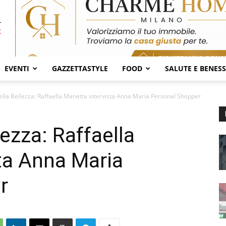
EVENTI
GAZZETTASTYLE
FOOD
SALUTE E BENES
ella Bellezza: Raffaella Manetta intervista Anna Maria Personal Shopper
lezza: Raffaella
ta Anna Maria
r