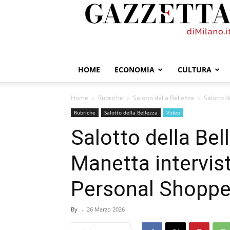
GazzettadiMilano.it
HOME
ECONOMIA
CULTURA
Home
Rubriche
Salotto della Bellezza
Salotto d
Rubriche
Salotto della Bellezza
Video
Salotto della Bel
Manetta intervis
Personal Shoppe
By
-
26 Marzo 2026