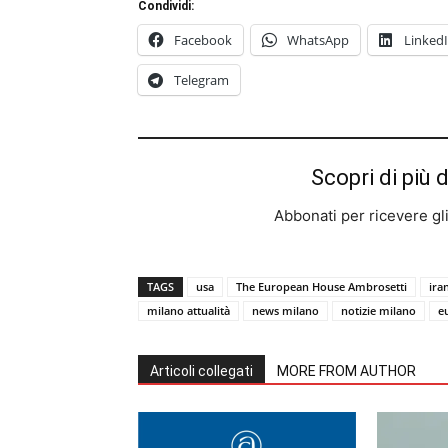
Condividi:
Facebook
WhatsApp
Linked
Telegram
Scopri di più 
Abbonati per ricevere gli u
TAGS
usa
The European House Ambrosetti
ira
milano attualità
news milano
notizie milano
e
Articoli collegati
MORE FROM AUTHOR