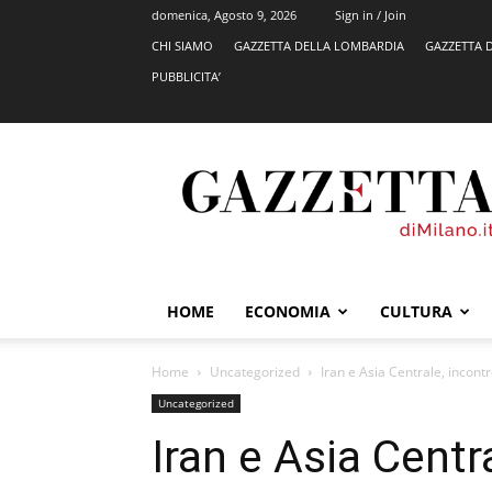
domenica, Agosto 9, 2026
Sign in / Join
CHI SIAMO
GAZZETTA DELLA LOMBARDIA
GAZZETTA 
PUBBLICITA’
GazzettadiMilano.it
HOME
ECONOMIA
CULTURA
Home
Uncategorized
Iran e Asia Centrale, incon
Uncategorized
Iran e Asia Centr