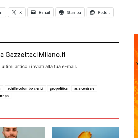
In
X
E-mail
Stampa
Reddit
da GazzettadiMilano.it
ltimi articoli inviati alla tua e-mail.
n
achille colombo clerici
geopolitica
asia centrale
uropa