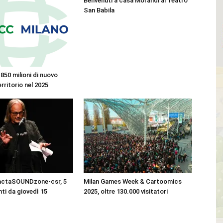
Benvenuti a casa Morandi al Teatro
San Babila
850 milioni di nuovo
erritorio nel 2025
pactaSOUNDzone-csr, 5
Milan Games Week & Cartoomics
i da giovedì 15
2025, oltre 130.000 visitatori