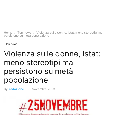
Home
Top news
Violenza sulle donne, Istat: meno stereotipi ma
persistono su metà popolazione
Top news
Violenza sulle donne, Istat:
meno stereotipi ma
persistono su metà
popolazione
By
redazione
-
22 Novembre 2023