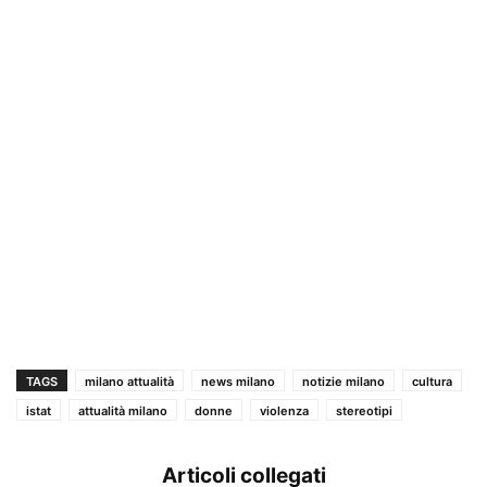
TAGS
milano attualità
news milano
notizie milano
cultura
istat
attualità milano
donne
violenza
stereotipi
Articoli collegati