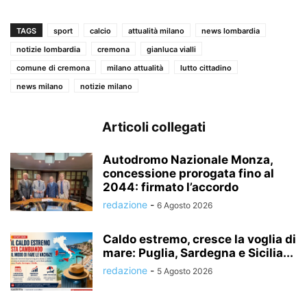
TAGS
sport
calcio
attualità milano
news lombardia
notizie lombardia
cremona
gianluca vialli
comune di cremona
milano attualità
lutto cittadino
news milano
notizie milano
Articoli collegati
Autodromo Nazionale Monza,
concessione prorogata fino al
2044: firmato l’accordo
redazione
-
6 Agosto 2026
Caldo estremo, cresce la voglia di
mare: Puglia, Sardegna e Sicilia...
redazione
-
5 Agosto 2026