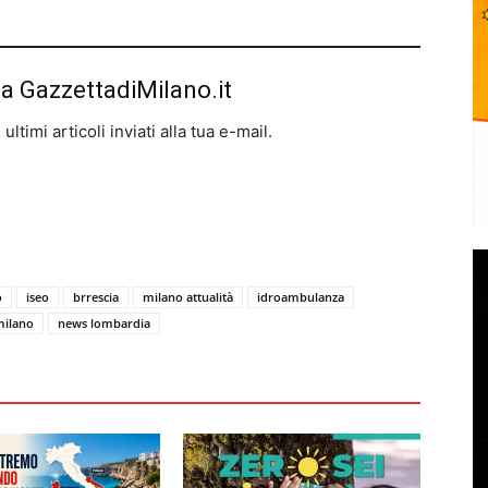
da GazzettadiMilano.it
ltimi articoli inviati alla tua e-mail.
o
iseo
brrescia
milano attualità
idroambulanza
milano
news lombardia