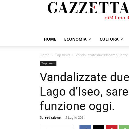
GazzettadiMilano.it
HOME
ECONOMIA
CULTURA
Home
Top news
Vandalizzate due idroambulanze s
Top news
Vandalizzate du
Lago d’Iseo, sare
funzione oggi.
By
redazione
-
5 Luglio 2021