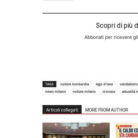
Scopri di più 
Abbonati per ricevere gli u
TAGS
notizie lombardia
lago d'iseo
vandalism
news milano
notizie milano
cronaca
attualità 
Articoli collegati
MORE FROM AUTHOR