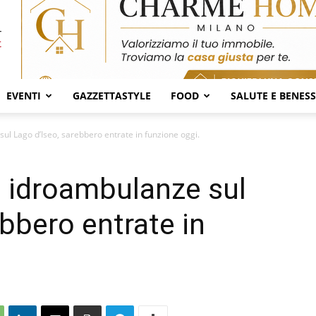
EVENTI
GAZZETTASTYLE
FOOD
SALUTE E BENES
ul Lago d’Iseo, sarebbero entrate in funzione oggi.
e idroambulanze sul
bbero entrate in