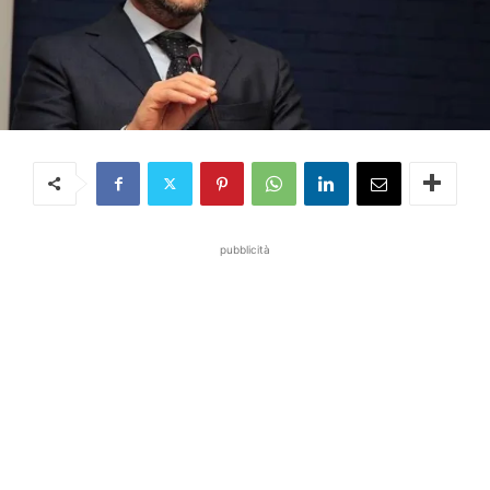
pubblicità