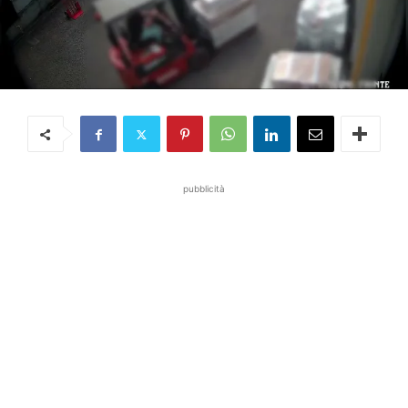
pubblicità