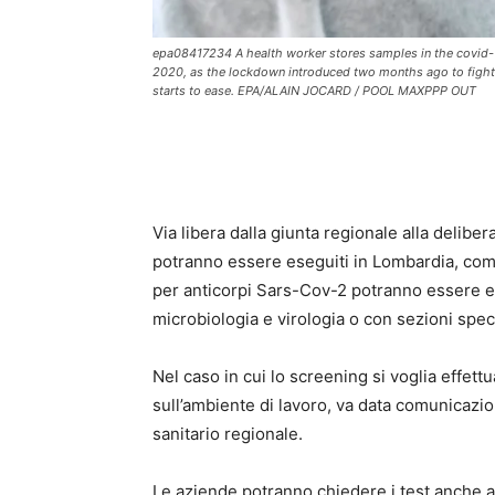
epa08417234 A health worker stores samples in the covid-19
2020, as the lockdown introduced two months ago to fight 
starts to ease. EPA/ALAIN JOCARD / POOL MAXPPP OUT
Via libera dalla giunta regionale alla deliber
potranno essere eseguiti in Lombardia, comp
per anticorpi Sars-Cov-2 potranno essere erog
microbiologia e virologia o con sezioni speci
Nel caso in cui lo screening si voglia effett
sull’ambiente di lavoro, va data comunicazion
sanitario regionale.
Le aziende potranno chiedere i test anche a 