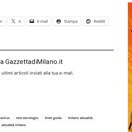
In
X
E-mail
Stampa
Reddit
da GazzettadiMilano.it
ltimi articoli inviati alla tua e-mail.
avirus
test sierologici
linee guida
milano attualità
attualità milano