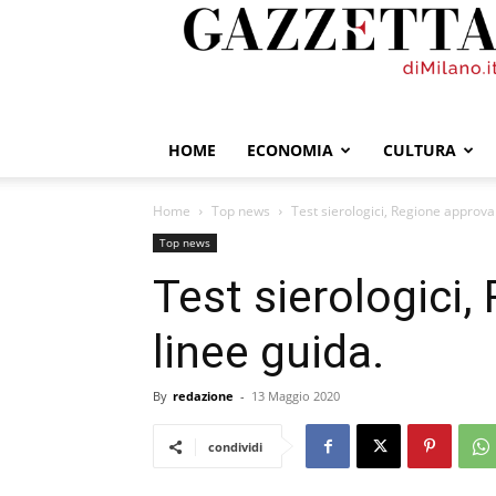
GazzettadiMilano.it
HOME
ECONOMIA
CULTURA
Home
Top news
Test sierologici, Regione approva
Top news
Test sierologici
linee guida.
By
redazione
-
13 Maggio 2020
condividi