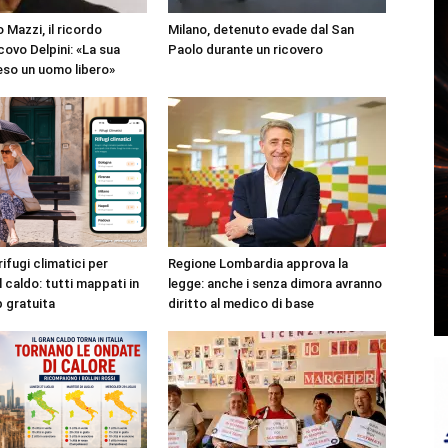
 Mazzi, il ricordo
Milano, detenuto evade dal San
covo Delpini: «La sua
Paolo durante un ricovero
reso un uomo libero»
rifugi climatici per
Regione Lombardia approva la
l caldo: tutti mappati in
legge: anche i senza dimora avranno
p gratuita
diritto al medico di base