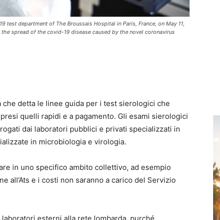
 test department of The Broussais Hospital in Paris, France, on May 11,
the spread of the covid-19 disease caused by the novel coronavirus
a che detta le linee guida per i test sierologici che
resi quelli rapidi e a pagamento. Gli esami sierologici
ati dai laboratori pubblici e privati specializzati in
alizzate in microbiologia e virologia.
uare in uno specifico ambito collettivo, ad esempio
e all’Ats e i costi non saranno a carico del Servizio
laboratori esterni alla rete lombarda, purché