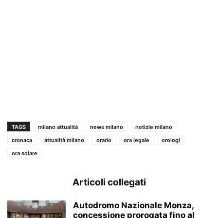
TAGS
milano attualità
news milano
notizie milano
cronaca
attualità milano
orario
ora legale
orologi
ora solare
Articoli collegati
Autodromo Nazionale Monza,
concessione prorogata fino al