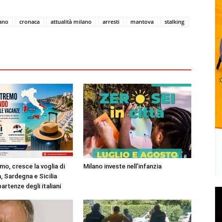
lano
cronaca
attualità milano
arresti
mantova
stalking
mo, cresce la voglia di
Milano investe nell’infanzia
, Sardegna e Sicilia
partenze degli italiani