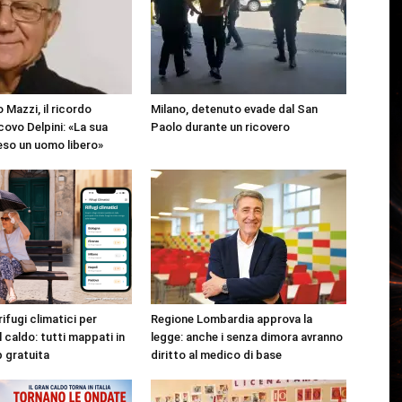
 Mazzi, il ricordo
Milano, detenuto evade dal San
covo Delpini: «La sua
Paolo durante un ricovero
reso un uomo libero»
rifugi climatici per
Regione Lombardia approva la
l caldo: tutti mappati in
legge: anche i senza dimora avranno
p gratuita
diritto al medico di base