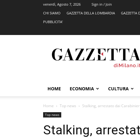
venerdì, Agosto 7, 2026
Sign in / Join
CHI SIAMO
GAZZETTA DELLA LOMBARDIA
GAZZETTA 
PUBBLICITA’
GazzettadiMilano.it
HOME
ECONOMIA
CULTURA
Home
Top news
Stalking, arrestato dai Carabinie
Top news
Stalking, arresta