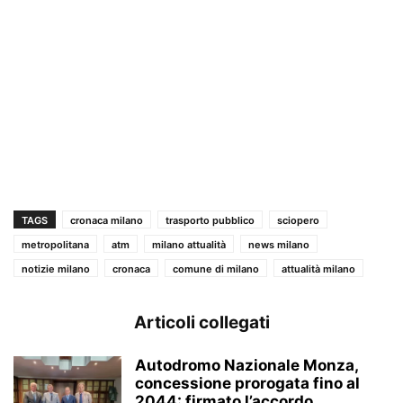
TAGS
cronaca milano
trasporto pubblico
sciopero
metropolitana
atm
milano attualità
news milano
notizie milano
cronaca
comune di milano
attualità milano
Articoli collegati
Autodromo Nazionale Monza,
concessione prorogata fino al
2044: firmato l’accordo