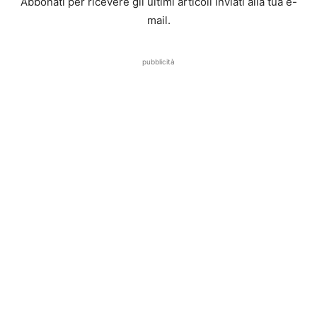
Abbonati per ricevere gli ultimi articoli inviati alla tua e-
mail.
pubblicità