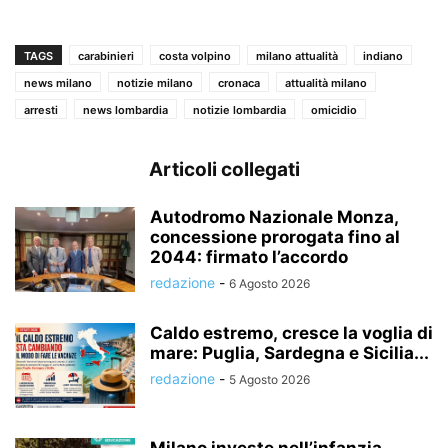
TAGS
carabinieri
costa volpino
milano attualità
indiano
news milano
notizie milano
cronaca
attualità milano
arresti
news lombardia
notizie lombardia
omicidio
Articoli collegati
Autodromo Nazionale Monza,
concessione prorogata fino al
2044: firmato l’accordo
redazione
-
6 Agosto 2026
Caldo estremo, cresce la voglia di
mare: Puglia, Sardegna e Sicilia...
redazione
-
5 Agosto 2026