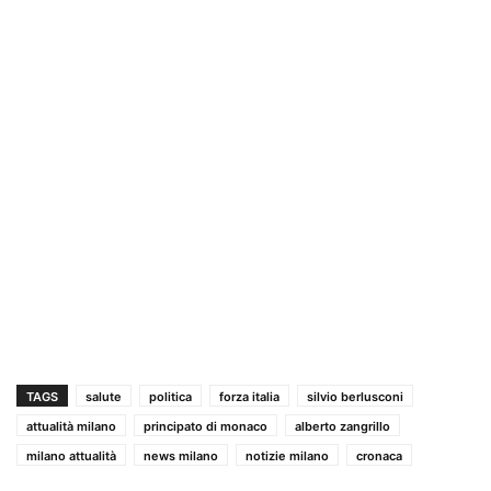
TAGS
salute
politica
forza italia
silvio berlusconi
attualità milano
principato di monaco
alberto zangrillo
milano attualità
news milano
notizie milano
cronaca