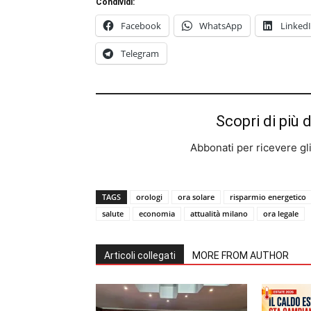
Condividi:
Facebook
WhatsApp
Linked
Telegram
Scopri di più 
Abbonati per ricevere gli u
TAGS
orologi
ora solare
risparmio energetico
salute
economia
attualità milano
ora legale
Articoli collegati
MORE FROM AUTHOR