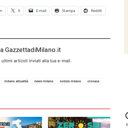
In
X
E-mail
Stampa
Reddit
da GazzettadiMilano.it
ltimi articoli inviati alla tua e-mail.
milano attualità
news milano
notizie milano
cronaca