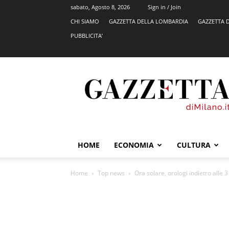
sabato, Agosto 8, 2026
Sign in / Join
CHI SIAMO
GAZZETTA DELLA LOMBARDIA
GAZZETTA 
PUBBLICITA’
GazzettadiMilano.it
HOME
ECONOMIA
CULTURA
Home
Top news
Ora solare, orologi indietro alle 3