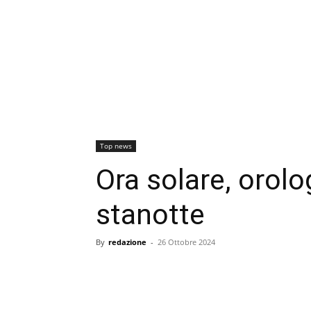
Top news
Ora solare, orolog
stanotte
By
redazione
-
26 Ottobre 2024
condividi