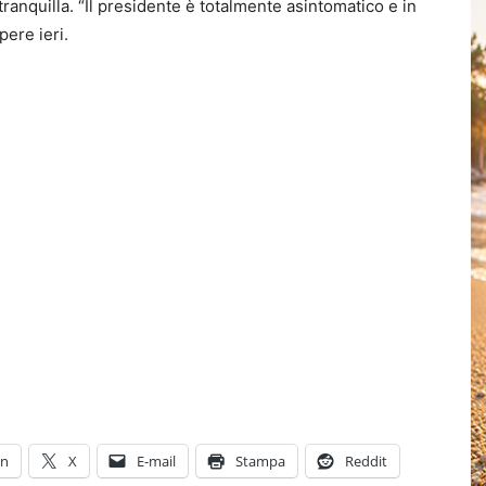
anquilla. “Il presidente è totalmente asintomatico e in
pere ieri.
In
X
E-mail
Stampa
Reddit