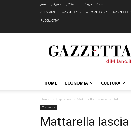
giovedì, Agosto 6, 2026
Sign in / Join
CHI SIAMO
GAZZETTA DELLA LOMBARDIA
GAZZETTA 
PUBBLICITA’
GazzettadiMilano.it
HOME
ECONOMIA
CULTURA
Home
Top news
Mattarella lascia ospedale
Top news
Mattarella lasci