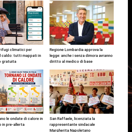
rifugi climatici per
Regione Lombardia approva la
l caldo: tutti mappati in
legge: anche i senza dimora avranno
p gratuita
diritto al medico di base
no le ondate di calore in
San Raffaele, licenziata la
o in pre-allerta
rappresentante sindacale
Margherita Napoletano