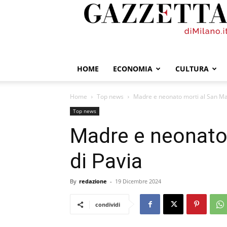
GazzettadiMilano.it
HOME
ECONOMIA
CULTURA
Home
Top news
Madre e neonato morti al San Ma
Top news
Madre e neonato
di Pavia
By
redazione
-
19 Dicembre 2024
condividi