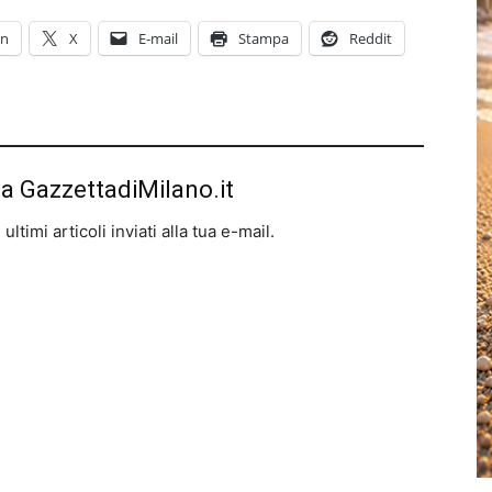
In
X
E-mail
Stampa
Reddit
da GazzettadiMilano.it
ltimi articoli inviati alla tua e-mail.