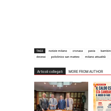
TAGS
notizie milano
cronaca
pavia
bambin
decessi
policlinico san matteo
milano attualità
Articoli collegati
MORE FROM AUTHOR