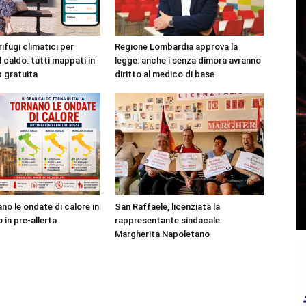
rifugi climatici per
Regione Lombardia approva la
l caldo: tutti mappati in
legge: anche i senza dimora avranno
p gratuita
diritto al medico di base
no le ondate di calore in
San Raffaele, licenziata la
o in pre-allerta
rappresentante sindacale
Margherita Napoletano