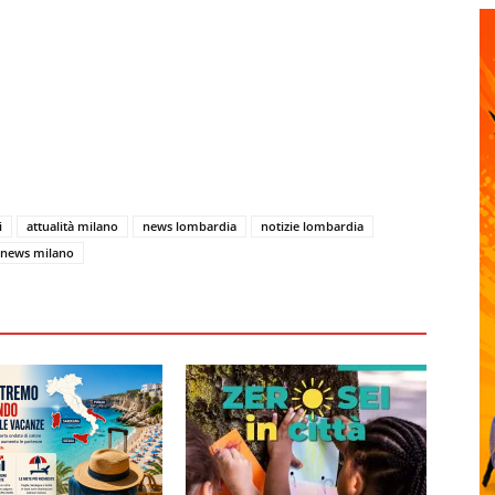
i
attualità milano
news lombardia
notizie lombardia
news milano