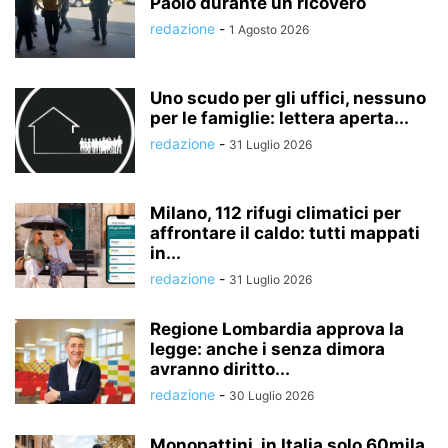
Paolo durante un ricovero
redazione
-
1 Agosto 2026
Uno scudo per gli uffici, nessuno
per le famiglie: lettera aperta...
redazione
-
31 Luglio 2026
Milano, 112 rifugi climatici per
affrontare il caldo: tutti mappati
in...
redazione
-
31 Luglio 2026
Regione Lombardia approva la
legge: anche i senza dimora
avranno diritto...
redazione
-
30 Luglio 2026
Monopattini, in Italia solo 60mila