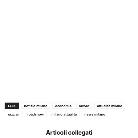
TAGS
notizie milano
economia
lavoro
attualità milano
wizz air
roadshow
milano attualità
news milano
Articoli collegati