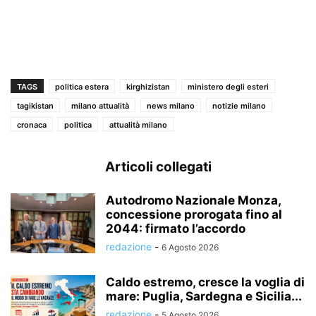
TAGS
politica estera
kirghizistan
ministero degli esteri
tagikistan
milano attualità
news milano
notizie milano
cronaca
politica
attualità milano
Articoli collegati
Autodromo Nazionale Monza,
concessione prorogata fino al
2044: firmato l’accordo
redazione
-
6 Agosto 2026
Caldo estremo, cresce la voglia di
mare: Puglia, Sardegna e Sicilia...
redazione
-
5 Agosto 2026