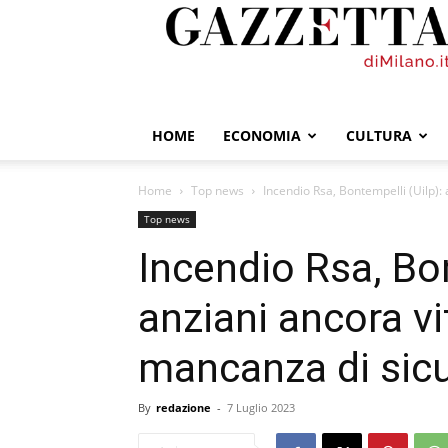
GazzettadiMilano.it
HOME
ECONOMIA
CULTURA
Home
Top news
Incendio Rsa, Bontempelli (Uilp):
Top news
Incendio Rsa, Bon
anziani ancora vi
mancanza di sic
By
redazione
-
7 Luglio 2023