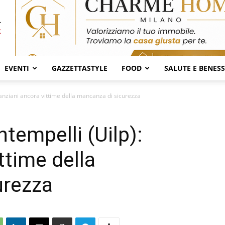
EVENTI
GAZZETTASTYLE
FOOD
SALUTE E BENES
 anziani ancora vittime della mancanza di sicurezza
tempelli (Uilp):
ttime della
urezza