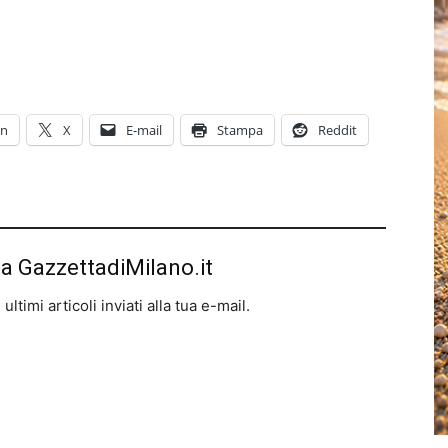
In
X
E-mail
Stampa
Reddit
da GazzettadiMilano.it
ltimi articoli inviati alla tua e-mail.