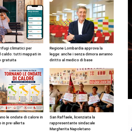
rifugi climatici per
Regione Lombardia approva la
l caldo: tutti mappati in
legge: anche i senza dimora avranno
p gratuita
diritto al medico di base
no le ondate di calore in
San Raffaele, licenziata la
o in pre-allerta
rappresentante sindacale
Margherita Napoletano