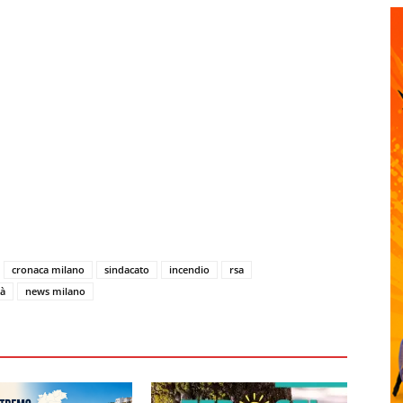
cronaca milano
sindacato
incendio
rsa
tà
news milano