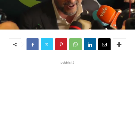
pubblicità