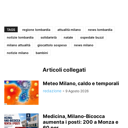
TAGS
regione lombardia
attualità milano
news lombardia
notizie lombardia
solidarietà
natale
ospedale buzzi
milano attualità
giocattolo sospeso
news milano
notizie milano
bambini
Articoli collegati
Meteo Milano, caldo e temporali
redazione
-
9 Agosto 2026
Medicina, Milano-Bicocca
aumenta i posti: 200 a Monza e
60 per...