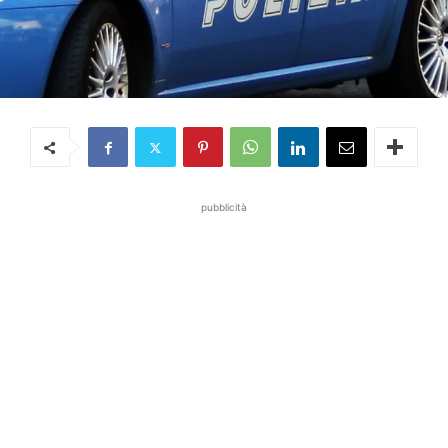
pubblicità