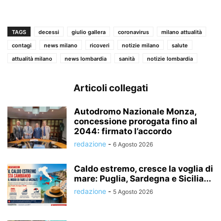
TAGS
decessi
giulio gallera
coronavirus
milano attualità
contagi
news milano
ricoveri
notizie milano
salute
attualità milano
news lombardia
sanità
notizie lombardia
Articoli collegati
Autodromo Nazionale Monza,
concessione prorogata fino al
2044: firmato l’accordo
redazione
-
6 Agosto 2026
Caldo estremo, cresce la voglia di
mare: Puglia, Sardegna e Sicilia...
redazione
-
5 Agosto 2026