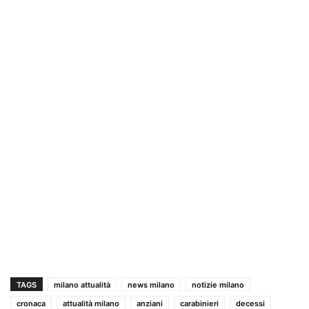
TAGS
milano attualità
news milano
notizie milano
cronaca
attualità milano
anziani
carabinieri
decessi