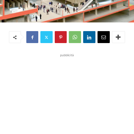
pubblicità