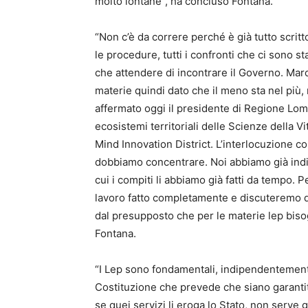
molto lontane”, ha concluso Fontana.
“Non c’è da correre perché è già tutto scritto
le procedure, tutti i confronti che ci sono st
che attendere di incontrare il Governo. Maro
materie quindi dato che il meno sta nel più, 
affermato oggi il presidente di Regione Lomb
ecosistemi territoriali delle Scienze della Vi
Mind Innovation District. L’interlocuzione c
dobbiamo concentrare. Noi abbiamo già indivi
cui i compiti li abbiamo già fatti da tempo.
lavoro fatto completamente e discuteremo d
dal presupposto che per le materie lep bis
Fontana.
“I Lep sono fondamentali, indipendentement
Costituzione che prevede che siano garantiti 
se quei servizi li eroga lo Stato, non serve 