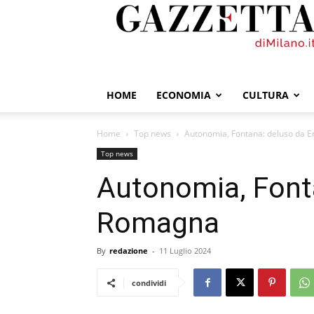
GazzettadiMilano.it
HOME
ECONOMIA
CULTURA
Home
Top news
Autonomia, Fontana: deluso da 
Top news
Autonomia, Fonta
Romagna
By
redazione
-
11 Luglio 2024
condividi