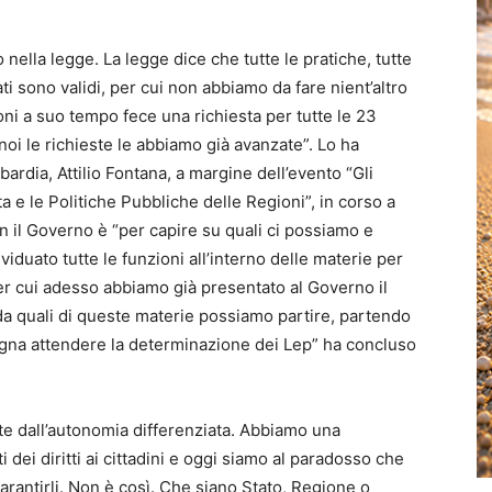
 nella legge. La legge dice che tutte le pratiche, tutte
ati sono validi, per cui non abbiamo da fare nient’altro
ni a suo tempo fece una richiesta per tutte le 23
noi le richieste le abbiamo già avanzate”. Lo ha
ardia, Attilio Fontana, a margine dell’evento “Gli
ta e le Politiche Pubbliche delle Regioni”, in corso a
on il Governo è “per capire su quali ci possiamo e
duato tutte le funzioni all’interno delle materie per
 Per cui adesso abbiamo già presentato al Governo il
a quali di queste materie possiamo partire, partendo
ogna attendere la determinazione dei Lep” ha concluso
e dall’autonomia differenziata. Abbiamo una
dei diritti ai cittadini e oggi siamo al paradosso che
garantirli. Non è così. Che siano Stato, Regione o