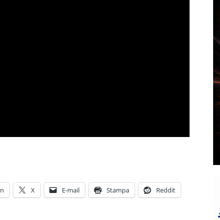
In
X
E-mail
Stampa
Reddit