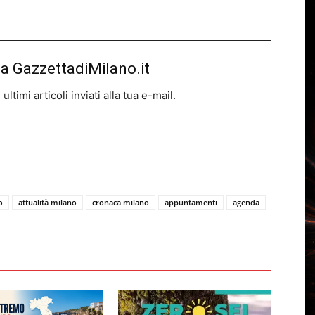
da GazzettadiMilano.it
ltimi articoli inviati alla tua e-mail.
o
attualità milano
cronaca milano
appuntamenti
agenda