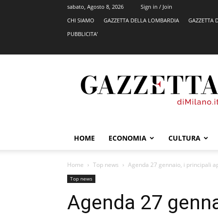
sabato, Agosto 8, 2026
Sign in / Join
CHI SIAMO
GAZZETTA DELLA LOMBARDIA
GAZZETTA 
PUBBLICITA’
GazzettadiMilano.it
HOME
ECONOMIA
CULTURA
Home
Top news
Agenda 27 gennaio, i principali 
Top news
Agenda 27 gennaio