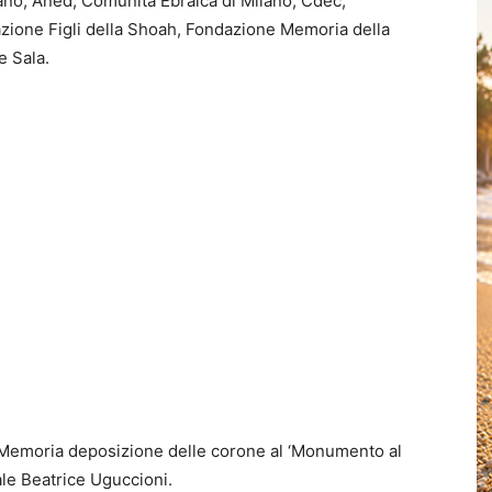
ano, Aned, Comunità Ebraica di Milano, Cdec,
zione Figli della Shoah, Fondazione Memoria della
e Sala.
a Memoria deposizione delle corone al ‘Monumento al
ale Beatrice Uguccioni.