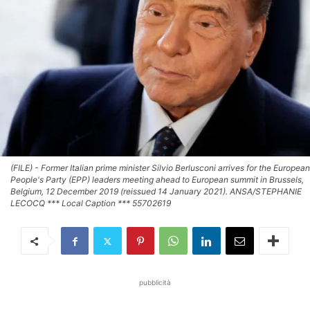
(FILE) - Former Italian prime minister Silvio Berlusconi arrives for the European
People's Party (EPP) leaders meeting ahead to European summit in Brussels,
Belgium, 12 December 2019 (reissued 14 January 2021). ANSA/STEPHANIE
LECOCQ *** Local Caption *** 55702619
pubblicità